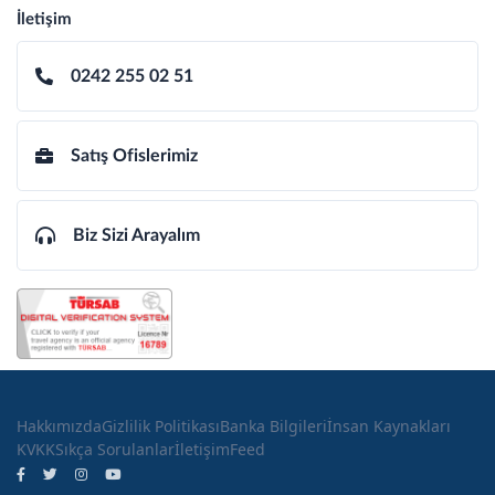
İletişim
0242 255 02 51
Satış Ofislerimiz
Biz Sizi Arayalım
Hakkımızda
Gizlilik Politikası
Banka Bilgileri
İnsan Kaynakları
KVKK
Sıkça Sorulanlar
İletişim
Feed