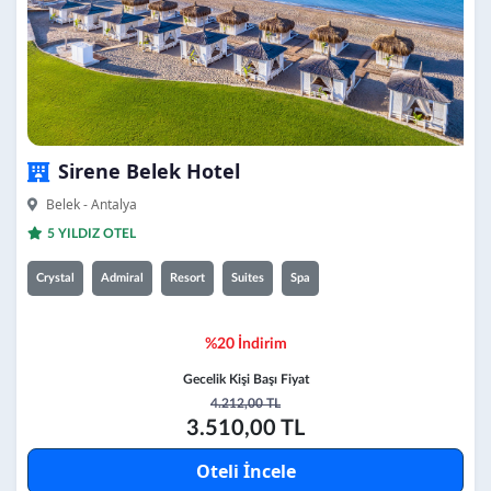
Sirene Belek Hotel
Belek - Antalya
5 YILDIZ OTEL
Crystal
Admiral
Resort
Suites
Spa
%20 İndirim
Gecelik Kişi Başı Fiyat
4.212,00 TL
3.510,00 TL
Oteli İncele