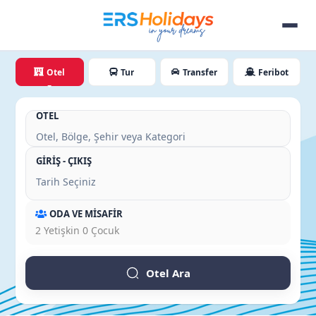
Otel
Tur
Transfer
Feribot
OTEL
GİRİŞ - ÇIKIŞ
ODA VE MİSAFİR
2
Yetişkin
0
Çocuk
Otel Ara