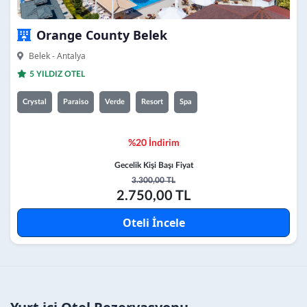
Orange County Belek
Belek - Antalya
5 YILDIZ OTEL
Crystal
Paraiso
Verde
Resort
Spa
%20 İndirim
Gecelik Kişi Başı Fiyat
3.300,00 TL
2.750,00 TL
Oteli İncele