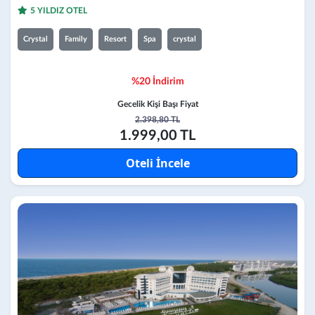
5 YILDIZ OTEL
Crystal
Family
Resort
Spa
crystal
%20 İndirim
Gecelik Kişi Başı Fiyat
2.398,80 TL
1.999,00 TL
Oteli İncele