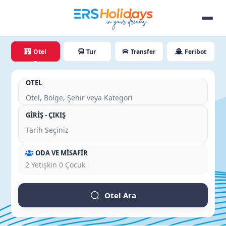
Otel
Tur
Transfer
Feribot
OTEL
GİRİŞ - ÇIKIŞ
ODA VE MİSAFİR
2
Yetişkin
0
Çocuk
Otel Ara