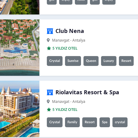
Club Nena
Manavgat - Antalya
5 YILDIZ OTEL
Crystal
Sunrise
Queen
Luxury
Resort
Riolavitas Resort & Spa
Manavgat - Antalya
5 YILDIZ OTEL
Crystal
Family
Resort
Spa
crystal