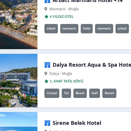
Arbatt Marmaris Hotel +14
Marmaris - Muğla
4 YILDIZ OTEL
arbatt
marmaris
hotel
marmaris
arbatt
Dalya Resort Aqua & Spa Hote
Datça - Muğla
1. SINIF TATİL KÖYÜ
Crystal
Tat
Beach
Golf
Resort
Sirene Belek Hotel