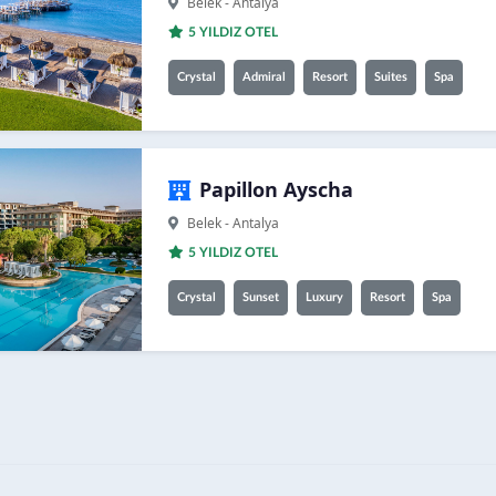
Belek - Antalya
5 YILDIZ OTEL
Crystal
Admiral
Resort
Suites
Spa
Papillon Ayscha
Belek - Antalya
5 YILDIZ OTEL
Crystal
Sunset
Luxury
Resort
Spa