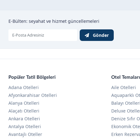
fiyatları
Manavgat Otelleri
fiyatı
Manisa Otelleri
E-Bülten: seyahat ve hizmet güncellemeleri
flora
Marmaris Otelleri
get
Mersin Otelleri
Gönder
golf
Muhafazakar Oteller
grand
Muğla Otelleri
green
Nevşehir Otelleri
harmony
Pamukkale Otelleri
Popüler Tatil Bölgeleri
Otel Temaları
hotel
Sapanca Otelleri
Adana Otelleri
Aile Otelleri
Afyonkarahisar Otelleri
Aquaparklı Ot
hotels
Side Otelleri
Alanya Otelleri
Balayı Oteller
iletişim
Slider nuggets
Alaçatı Otelleri
Deluxe Otelle
janina
Tatil Köyleri
Ankara Otelleri
Denize Sıfır O
Antalya Otelleri
Ekonomik Ote
kampanyaları
Termal Oteller
Avantajlı Oteller
Erken Rezerv
kampayaları
Yaz Otelleri