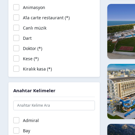
Animasyon
A’la carte restaurant (*)
Canlı müzik
Dart
Doktor (*)
Kese (*)
Kiralık kasa (*)
Kuaför (*)
Masaj (*)
Anahtar Kelimeler
Oda Süslemesi (*)
Plaj havlusu (*)
Sauna
Admiral
Telefon (*)
Bay