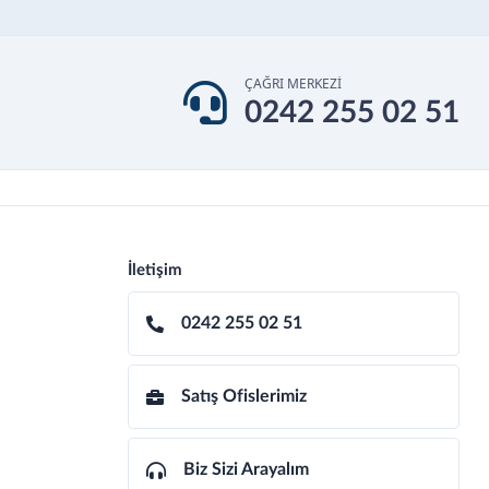
ÇAĞRI MERKEZİ
0242 255 02 51
İletişim
0242 255 02 51
Satış Ofislerimiz
Biz Sizi Arayalım