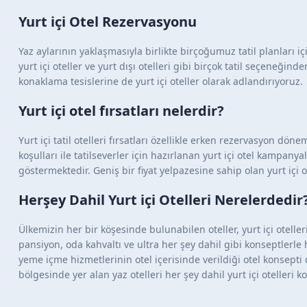
adresi
Denizli Otelleri
Yurt içi Otel Rezervasyonu
alanya
Ekonomik Oteller
Yaz aylarının yaklaşmasıyla birlikte birçoğumuz tatil planları için
antalya
Erken Rezervasyon
yurt içi oteller ve yurt dışı otelleri gibi birçok tatil seçeneğ
arbatt
Fethiye Otelleri
konaklama tesislerine de yurt içi oteller olarak adlandırıyoruz.
bahama
Gaziantep Otelleri
Yurt içi otel fırsatları nelerdir?
bay
Golf Otelleri
Yurt içi tatil otelleri fırsatları özellikle erken rezervasyon 
beach
Herşey Dahil Oteller
koşulları ile tatilseverler için hazırlanan yurt içi otel kampanyal
belek
Kapadokya Otelleri
göstermektedir. Geniş bir fiyat yelpazesine sahip olan yurt içi o
crystal
Kayak Otelleri
Herşey Dahil Yurt içi Otelleri Nerelerdedir
enjoy
Kemer Otelleri
Ülkemizin her bir köşesinde bulunabilen oteller, yurt içi otel
erken
Kuşadası Otelleri
pansiyon, oda kahvaltı ve ultra her şey dahil gibi konseptlerle 
yeme içme hizmetlerinin otel içerisinde verildiği otel konsept
family
Kıbrıs Otelleri
bölgesinde yer alan yaz otelleri her şey dahil yurt içi otelleri
febeach
Kış Otelleri