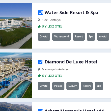
Water Side Resort & Spa
Side - Antalya
5 YILDIZ OTEL
Crystal
Waterworld
Resort
Spa
crystal
Diamond De Luxe Hotel
Manavgat - Antalya
5 YILDIZ OTEL
Crystal
Palace
Luxury
Resort
Spa