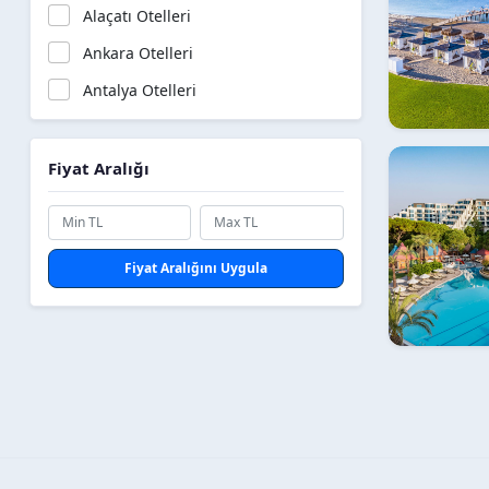
Queen
Alaçatı Otelleri
Resort
Ankara Otelleri
SPA
Antalya Otelleri
Side
Aquaparklı Oteller
Spa
Avantajlı Oteller
Fiyat Aralığı
Suites
Aydın Otelleri
Sunrise
Balayı Otelleri
Fiyat Aralığını Uygula
Sunset
Balıkesir Otelleri
Tat
Belek Otelleri
Verde
Bodrum Otelleri
Waterworld
Bursa Otelleri
admiral
Deluxe Oteller
adres
Denize Sıfır Oteller