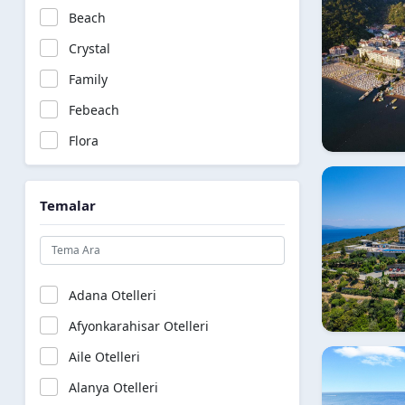
Türk hamamı
Beach
Wi-Fi (Ortak Alanlarda)
Crystal
Wi-fi*
Family
Çamaşır yıkama ve ütüleme (*)
Febeach
Şezlong/Şemsiye/Minder
Flora
Golf
Green
Temalar
Harmony
Hotel
Luxe
Adana Otelleri
Luxury
Afyonkarahisar Otelleri
Palace
Aile Otelleri
Paraiso
Alanya Otelleri