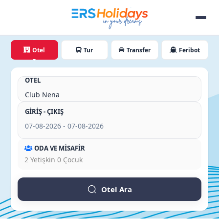
Otel
Tur
Transfer
Feribot
OTEL
GİRİŞ - ÇIKIŞ
ODA VE MİSAFİR
2
Yetişkin
0
Çocuk
Otel Ara