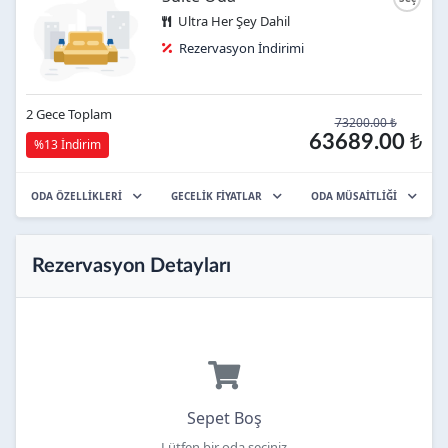
Ultra Her Şey Dahil
Rezervasyon İndirimi
2 Gece Toplam
73200.00 ₺
63689.00 ₺
%13 İndirim
ODA ÖZELLİKLERİ
GECELİK FİYATLAR
ODA MÜSAİTLİĞİ
Rezervasyon Detayları
Sepet Boş
Lütfen bir oda seçiniz